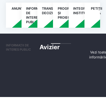
ANUNȚURI
INFORMAȚII
TRANSPARENȚA
PROGRAME
INTEGRITATE
PETIȚII
DE
DECIZIONALĂ
ȘI
INSTITUȚIONALĂ
INTERES
PROIECTE
PUBLIC
INFORMAȚII DE
Avizier
INTERES PUBLIC
Vezi toat
informăril