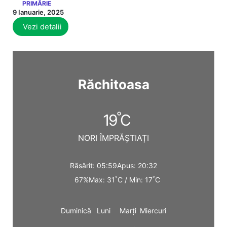
PRIMĂRIE
9 Ianuarie, 2025
Vezi detalii
Răchitoasa
°
19
C
NORI ÎMPRĂȘTIAȚI
Răsărit: 05:59
Apus: 20:32
°
°
67%
Max: 31
C / Min: 17
C
Duminică
Luni
Marți
Miercuri