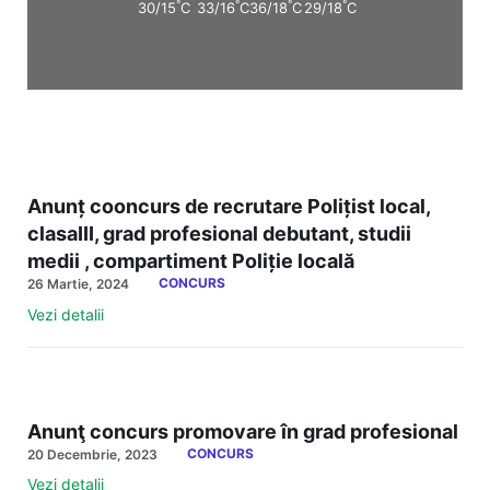
°
°
°
°
30/15
C
33/16
C
36/18
C
29/18
C
Anunț cooncurs de recrutare Polițist local,
clasaIII, grad profesional debutant, studii
medii , compartiment Poliție locală
CONCURS
26 Martie, 2024
Vezi detalii
Anunţ concurs promovare în grad profesional
CONCURS
20 Decembrie, 2023
Vezi detalii