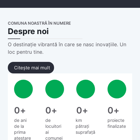
COMUNA NOASTRĂ ÎN NUMERE
Despre noi
O destinație vibrantă în care se nasc inovațiile. Un
loc pentru tine.
Citește mai mult
0
+
0
+
0
+
0
+
de ani
de
km
proiecte
de la
locuitori
pătrați
finalizate
prima
ai
suprafață
atestare
comunei