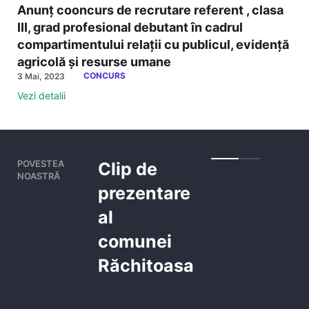
Anunț cooncurs de recrutare referent , clasa
III, grad profesional debutant în cadrul
compartimentului relații cu publicul, evidență
agricolă și resurse umane
CONCURS
3 Mai, 2023
Vezi detalii
POVESTEA
Clip de
NOASTRĂ
prezentare
al
comunei
Răchitoasa