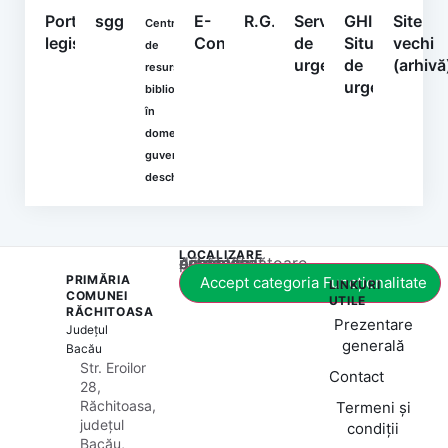
Portal
sgg.gov.ro
E-
R.G.P.D.
Serviciul
GHIDURI
Site
Centrul
legislativ
Consultare
de
Situații
vechi
de
urgență
de
(arhivă
resurse
urgență
bibliografice
în
domeniul
guvernării
deschise
LOCALIZARE
Acest conținut este blocat până când acceptați categoria corespunzătoare de cookie-uri.
PRIMĂRIA
Accept categoria Funcționalitate
LINKURI
COMUNEI
UTILE
RĂCHITOASA
Prezentare
Județul
generală
Bacău
Str. Eroilor
Contact
28,
Răchitoasa,
Termeni și
județul
condiții
Bacău,