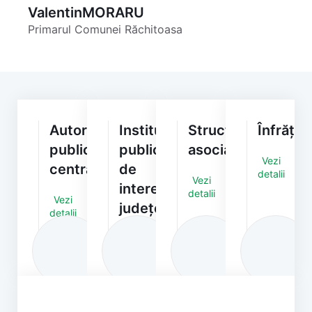
Valentin
MORARU
Primarul Comunei Răchitoasa
Autorități/Instituții
Instituții
Structuri
Înfrățiri
publice
publice
asociative
Vezi
centrale
de
detalii
Vezi
interes
detalii
Vezi
județean
detalii
Vezi
detalii