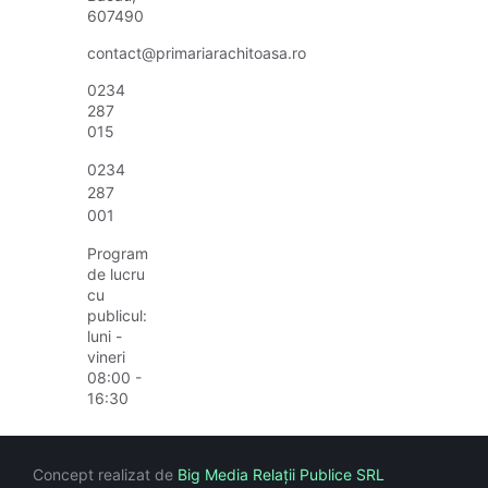
607490
contact@primariarachitoasa.ro
0234
287
015
0234
287
001
Program
de lucru
cu
publicul:
luni -
vineri
08:00 -
16:30
Concept realizat de
Big Media Relații Publice SRL