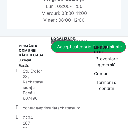
Luni: 08:00-11:00
Miercuri: 08:00-11:00
Vineri: 08:00-12:00
LOCALIZARE
Acest conținut este blocat până când acceptați categoria corespunzătoare de cookie-uri.
PRIMĂRIA
Accept categoria Funcționalitate
LINKURI
COMUNEI
UTILE
RĂCHITOASA
Prezentare
Județul
generală
Bacău
Str. Eroilor
Contact
28,
Răchitoasa,
Termeni și
județul
condiții
Bacău,
607490
contact@primariarachitoasa.ro
0234
287